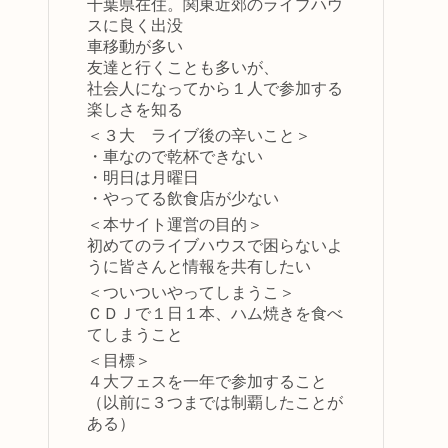
千葉県在住。関東近郊のライブハウ
スに良く出没
車移動が多い
友達と行くことも多いが、
社会人になってから１人で参加する
楽しさを知る
＜３大 ライブ後の辛いこと＞
・車なので乾杯できない
・明日は月曜日
・やってる飲食店が少ない
＜本サイト運営の目的＞
初めてのライブハウスで困らないよ
うに皆さんと情報を共有したい
＜ついついやってしまうこ＞
ＣＤＪで１日１本、ハム焼きを食べ
てしまうこと
＜目標＞
４大フェスを一年で参加すること
（以前に３つまでは制覇したことが
ある）