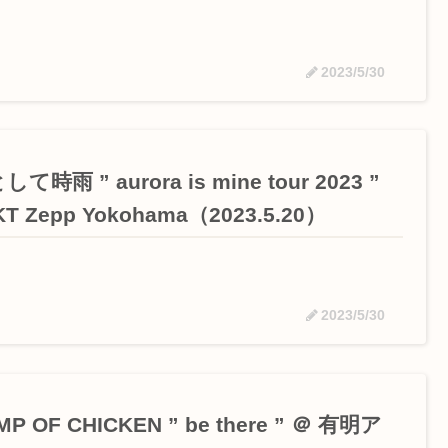
2023/5/30
て時雨 ” aurora is mine tour 2023 ”
KT Zepp Yokohama（2023.5.20）
2023/5/30
MP OF CHICKEN ” be there ” ＠ 有明ア