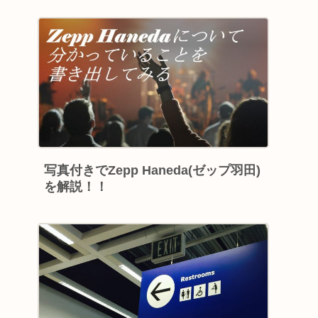
写真付きでZepp Haneda(ゼップ羽田)
を解説！！