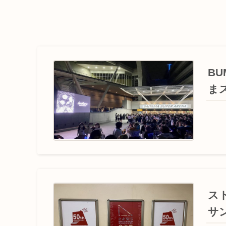
BU
まス
スト
サン