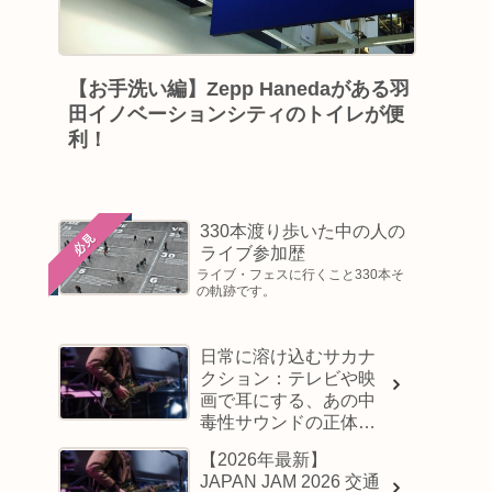
【お手洗い編】Zepp Hanedaがある羽
田イノベーションシティのトイレが便
利！
330本渡り歩いた中の人の
必見
ライブ参加歴
ライブ・フェスに行くこと330本そ
の軌跡です。
日常に溶け込むサカナ
クション：テレビや映
画で耳にする、あの中
毒性サウンドの正体と
は？
【2026年最新】
JAPAN JAM 2026 交通