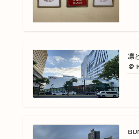
凛とし
＠ 
BU