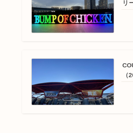
リー
CO
（20