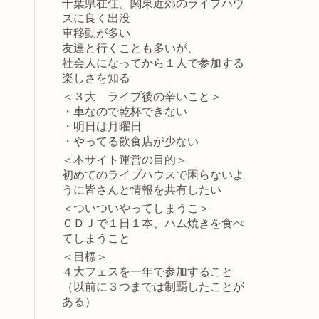
千葉県在住。関東近郊のライブハウ
スに良く出没
車移動が多い
友達と行くことも多いが、
社会人になってから１人で参加する
楽しさを知る
＜３大 ライブ後の辛いこと＞
・車なので乾杯できない
・明日は月曜日
・やってる飲食店が少ない
＜本サイト運営の目的＞
初めてのライブハウスで困らないよ
うに皆さんと情報を共有したい
＜ついついやってしまうこ＞
ＣＤＪで１日１本、ハム焼きを食べ
てしまうこと
＜目標＞
４大フェスを一年で参加すること
（以前に３つまでは制覇したことが
ある）