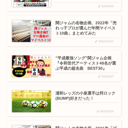
2023/6/3
関ジャムの名物企画、2022年「売
れっ子プロが選んだ年間マイベス
ト10曲」まとめてみた
2022/12/21
”平成最強ソング”関ジャム企画
『令和世代アーティスト48名が選
ぶ平成の超名曲 BEST30』
2022/5/7
浦和レッズの小泉選手は邦ロック
(BUMP)好きだった！
2022/2/24