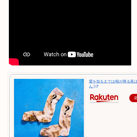
愛を知るまでは/桜が降る夜は 
ん ]