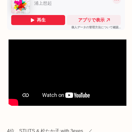
4位 STUTS & 松たか子 with 3exes ／