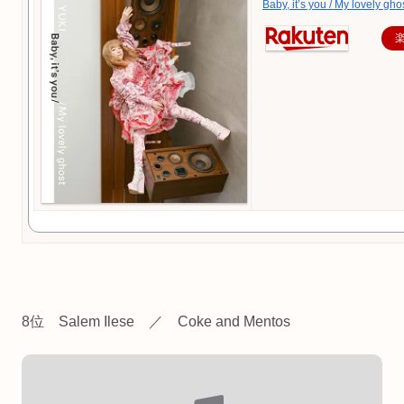
Baby, it’s you / My lovely ghos
8位 Salem Ilese ／ Coke and Mentos