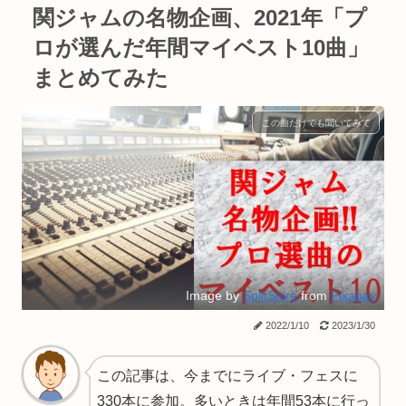
関ジャムの名物企画、2021年「プ
ロが選んだ年間マイベスト10曲」
まとめてみた
この曲だけでも聞いてみて
Image by
SplitShire
from
Pixabay
2022/1/10
2023/1/30
この記事は、今までにライブ・フェスに
330本に参加。多いときは年間53本に行っ