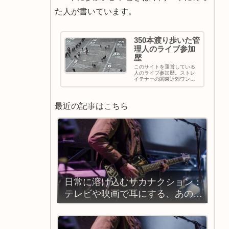
た人が書いています。
350本渡り歩いた管
理人のライブ参加
歴
このサイトを運営している
人のライブ参加歴。ストレ
イテナーの関東近郊ワンマ
ンでの出現率高め
最近の記事はこちら
日常に溶け込むサカナクション：
テレビや映画で耳にする、あの中
毒性サウンドの正体とは？