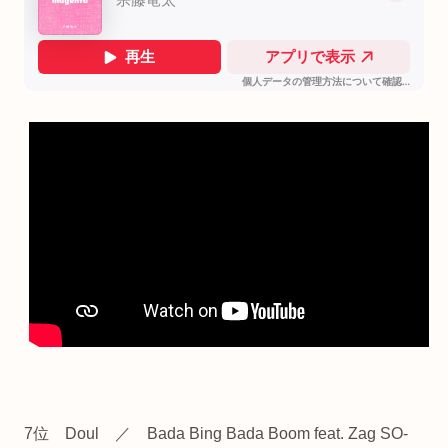
7位 Doul ／ Bada Bing Bada Boom feat. Zag SO-