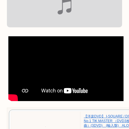
【洋楽DVD】 I-SQUARE / DI
No.1 TIK MASTER （DVD
曲）(3DVD) (輸入盤) ALOH