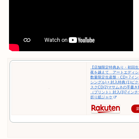
【店舗限定特典あり・初回生
夜を越えて アートエディシ
数量限定生産盤・CD+ 7イン
シングル) + 封入特典:(1)
スクCD(2)マサムネの手書
（プリント）封入(3)7インチ
折り紙ジャケ