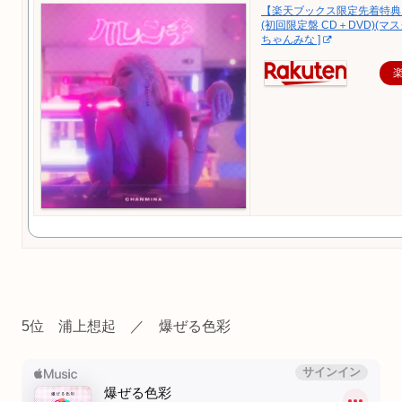
【楽天ブックス限定先着特典
(初回限定盤 CD＋DVD)(マス
ちゃんみな ]
5位 浦上想起 ／ 爆ぜる色彩