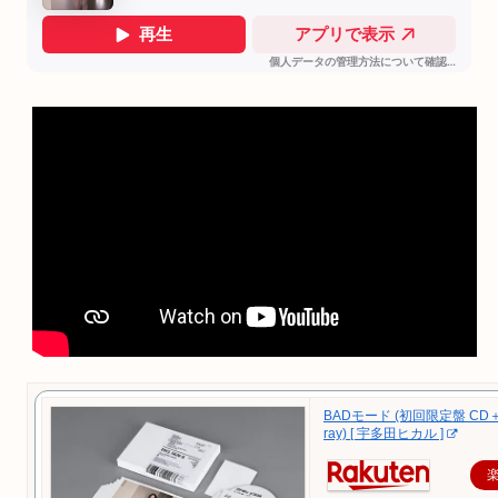
BADモード (初回限定盤 CD＋
ray) [ 宇多田ヒカル ]