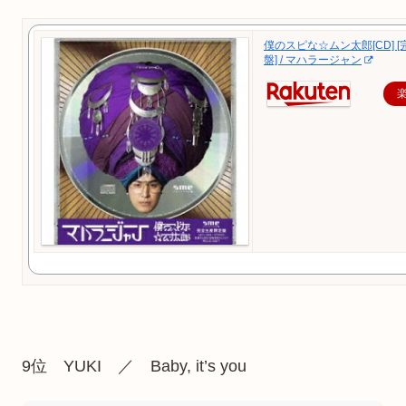
僕のスピな☆ムン太郎[CD] 
盤] / マハラージャン
9位 YUKI ／ Baby, it’s you