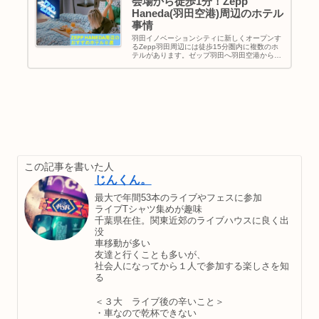
会場から徒歩1分！Zepp
Haneda(羽田空港)周辺のホテル
事情
羽田イノベーションシティに新しくオープンす
るZepp羽田周辺には徒歩15分圏内に複数のホ
テルがあります。ゼップ羽田へ羽田空港から遠
征する場合や新幹線を使って向かう際の宿を確
認しましょう。リーズナブルな価格で泊めれる
ホテルもあるので遠征費用がかさむ場合は参考
にしてください。
この記事を書いた人
じんくん。
最大で年間53本のライブやフェスに参加
ライブTシャツ集めが趣味
千葉県在住。関東近郊のライブハウスに良く出
没
車移動が多い
友達と行くことも多いが、
社会人になってから１人で参加する楽しさを知
る
＜３大 ライブ後の辛いこと＞
・車なので乾杯できない