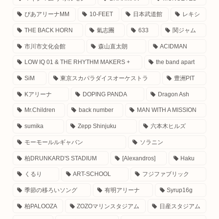
ぴあアリーナMM
10-FEET
日本武道館
レキシ
THE BACK HORN
氣志團
633
関ジャム
市川市文化会館
森山直太朗
ACIDMAN
LOW IQ 01 & THE RHYTHM MAKERS +
the band apart
SiM
東京スカパラダイスオーケストラ
豊洲PIT
Kアリーナ
DOPING PANDA
Dragon Ash
Mr.Children
back number
MAN WITH A MISSION
sumika
Zepp Shinjuku
六本木ヒルズ
モーモールルギャバン
ソラニン
柏DRUNKARD'S STADIUM
[Alexandros]
Haku
くるり
ART-SCHOOL
フジファブリック
季節の移ろいソング
有明アリーナ
Syrup16g
柏PALOOZA
ZOZOマリンスタジアム
日産スタジアム