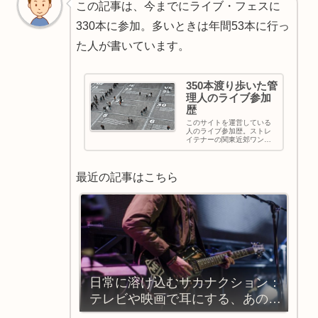
この記事は、今までにライブ・フェスに
330本に参加。多いときは年間53本に行っ
た人が書いています。
350本渡り歩いた管
理人のライブ参加
歴
このサイトを運営している
人のライブ参加歴。ストレ
イテナーの関東近郊ワンマ
ンでの出現率高め
最近の記事はこちら
日常に溶け込むサカナクション：
テレビや映画で耳にする、あの中
毒性サウンドの正体とは？