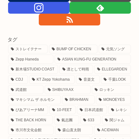
タグ
ストレイテナー
BUMP OF CHICKEN
元気ソング
Zepp Haneda
ASIAN KUNG-FU GENERATION
新木場STUDIO COAST
凛として時雨
ELLEGARDEN
CDJ
KT Zepp Yokohama
音楽文
千葉LOOK
武道館
SHIBUYA AX
ロッキン
マキシマム ザ ホルモン
BRAHMAN
MONOEYES
ぴあアリーナMM
10-FEET
日本武道館
レキシ
THE BACK HORN
氣志團
633
関ジャム
市川市文化会館
森山直太朗
ACIDMAN