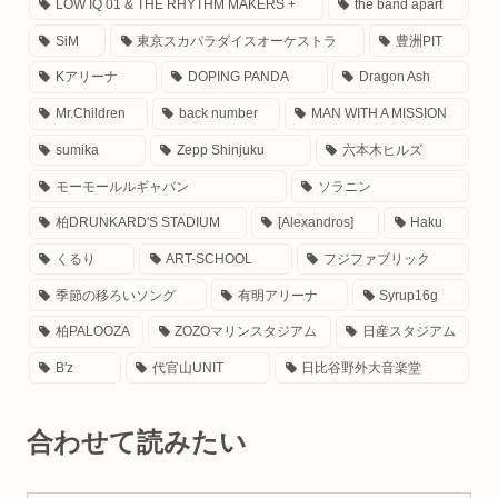
LOW IQ 01 & THE RHYTHM MAKERS +
the band apart
SiM
東京スカパラダイスオーケストラ
豊洲PIT
Kアリーナ
DOPING PANDA
Dragon Ash
Mr.Children
back number
MAN WITH A MISSION
sumika
Zepp Shinjuku
六本木ヒルズ
モーモールルギャバン
ソラニン
柏DRUNKARD'S STADIUM
[Alexandros]
Haku
くるり
ART-SCHOOL
フジファブリック
季節の移ろいソング
有明アリーナ
Syrup16g
柏PALOOZA
ZOZOマリンスタジアム
日産スタジアム
B'z
代官山UNIT
日比谷野外大音楽堂
合わせて読みたい