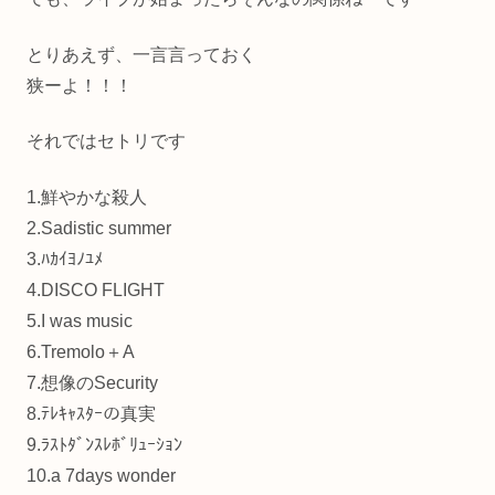
とりあえず、一言言っておく
狭ーよ！！！
それではセトリです
1.鮮やかな殺人
2.Sadistic summer
3.ﾊｶｲﾖﾉﾕﾒ
4.DISCO FLIGHT
5.I was music
6.Tremolo＋A
7.想像のSecurity
8.ﾃﾚｷｬｽﾀｰの真実
9.ﾗｽﾄﾀﾞﾝｽﾚﾎﾞﾘｭｰｼｮﾝ
10.a 7days wonder