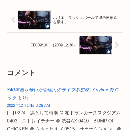
ホリエ、ラッシュボールでBUMP藤原
を潰す。
CDJ09/10 （2009.12.30）
コメント
340本渡り歩いた管理人のライブ参加歴 | Anytime邦ロ
ック
より:
2022年12月14日 8:26 AM
[…] 0224 凛として時雨 ＠ 柏ドランカーズスタジアム
0403 ストレイテナー ＠ 渋谷AX 0410 BUMP OF
CHICKEN ＠ 六本木ヒルズ 0515 サカナクション ＠