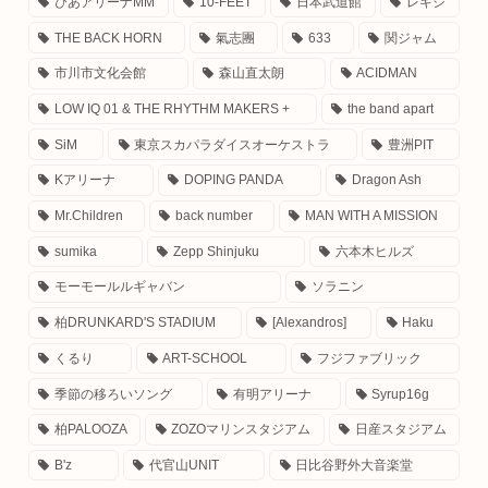
ぴあアリーナMM
10-FEET
日本武道館
レキシ
THE BACK HORN
氣志團
633
関ジャム
市川市文化会館
森山直太朗
ACIDMAN
LOW IQ 01 & THE RHYTHM MAKERS +
the band apart
SiM
東京スカパラダイスオーケストラ
豊洲PIT
Kアリーナ
DOPING PANDA
Dragon Ash
Mr.Children
back number
MAN WITH A MISSION
sumika
Zepp Shinjuku
六本木ヒルズ
モーモールルギャバン
ソラニン
柏DRUNKARD'S STADIUM
[Alexandros]
Haku
くるり
ART-SCHOOL
フジファブリック
季節の移ろいソング
有明アリーナ
Syrup16g
柏PALOOZA
ZOZOマリンスタジアム
日産スタジアム
B'z
代官山UNIT
日比谷野外大音楽堂