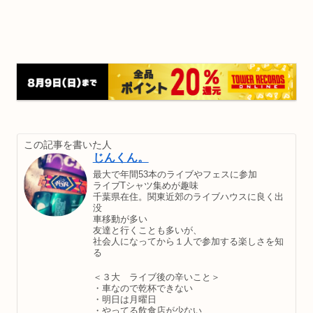
この記事を書いた人
じんくん。
最大で年間53本のライブやフェスに参加
ライブTシャツ集めが趣味
千葉県在住。関東近郊のライブハウスに良く出
没
車移動が多い
友達と行くことも多いが、
社会人になってから１人で参加する楽しさを知
る
＜３大 ライブ後の辛いこと＞
・車なので乾杯できない
・明日は月曜日
・やってる飲食店が少ない