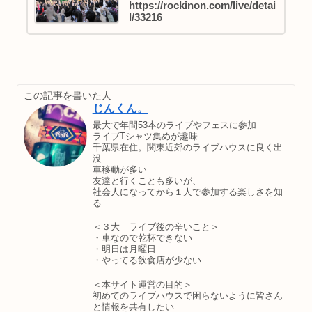
https://rockinon.com/live/detai
l/33216
この記事を書いた人
じんくん。
最大で年間53本のライブやフェスに参加
ライブTシャツ集めが趣味
千葉県在住。関東近郊のライブハウスに良く出
没
車移動が多い
友達と行くことも多いが、
社会人になってから１人で参加する楽しさを知
る
＜３大 ライブ後の辛いこと＞
・車なので乾杯できない
・明日は月曜日
・やってる飲食店が少ない
＜本サイト運営の目的＞
初めてのライブハウスで困らないように皆さん
と情報を共有したい