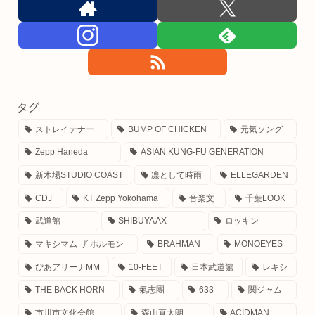
タグ
ストレイテナー
BUMP OF CHICKEN
元気ソング
Zepp Haneda
ASIAN KUNG-FU GENERATION
新木場STUDIO COAST
凛として時雨
ELLEGARDEN
CDJ
KT Zepp Yokohama
音楽文
千葉LOOK
武道館
SHIBUYA AX
ロッキン
マキシマム ザ ホルモン
BRAHMAN
MONOEYES
ぴあアリーナMM
10-FEET
日本武道館
レキシ
THE BACK HORN
氣志團
633
関ジャム
市川市文化会館
森山直太朗
ACIDMAN