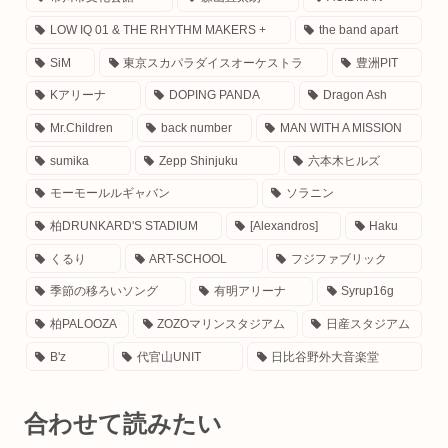
LOW IQ 01 & THE RHYTHM MAKERS +
the band apart
SiM
東京スカパラダイスオーケストラ
豊洲PIT
Kアリーナ
DOPING PANDA
Dragon Ash
Mr.Children
back number
MAN WITH A MISSION
sumika
Zepp Shinjuku
六本木ヒルズ
モーモールルギャバン
ソラニン
柏DRUNKARD'S STADIUM
[Alexandros]
Haku
くるり
ART-SCHOOL
フジファブリック
季節の移ろいソング
有明アリーナ
Syrup16g
柏PALOOZA
ZOZOマリンスタジアム
日産スタジアム
B'z
代官山UNIT
日比谷野外大音楽堂
合わせて読みたい