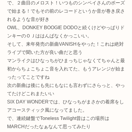
で、２曲目のメロスト！いつものシンペイさんのポーズ
で始まる！でもその前のレコードというか音が巻き戻さ
れるような音が好き
OWL、DONKEY BOOGIE DODOと続くけどやっぱりド
ンキーのＯＪははんぱなくかっこいい。
そして、来年発売の新曲VANISHをやった！これは絶対
ライブで聞いた方が良い曲だと思う
マンライクはひなっちがひまっちじゃなくてちゃんと最
初からちょこちょこ音を入れてた、もうアレンジが始ま
ったってことですね
次の新曲は後にも先にもなにも言わずにさらっと、やっ
てたけどこれまたいい
SIX DAY WONDERでは、ひなっちがまさかの着席をし
アコースティック風になってました。
で、連続鍵盤でToneless Twilight昔はこの場所は
MARCHだったなぁなんて思ってみたり