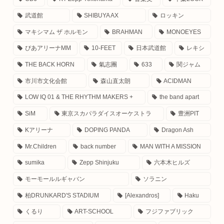
武道館
SHIBUYA AX
ロッキン
マキシマム ザ ホルモン
BRAHMAN
MONOEYES
ぴあアリーナMM
10-FEET
日本武道館
レキシ
THE BACK HORN
氣志團
633
関ジャム
市川市文化会館
森山直太朗
ACIDMAN
LOW IQ 01 & THE RHYTHM MAKERS +
the band apart
SiM
東京スカパラダイスオーケストラ
豊洲PIT
Kアリーナ
DOPING PANDA
Dragon Ash
Mr.Children
back number
MAN WITH A MISSION
sumika
Zepp Shinjuku
六本木ヒルズ
モーモールルギャバン
ソラニン
柏DRUNKARD'S STADIUM
[Alexandros]
Haku
くるり
ART-SCHOOL
フジファブリック