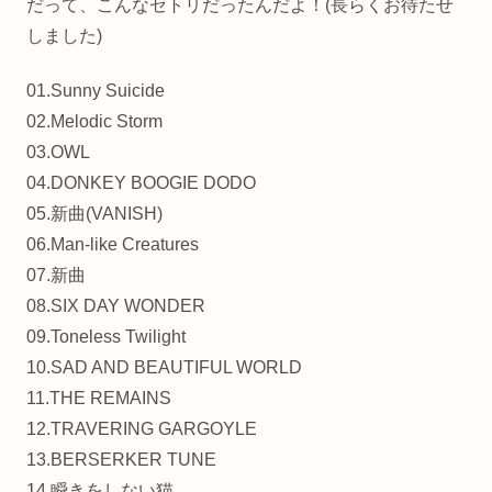
だって、こんなセトリだったんだよ！(長らくお待たせ
しました)
01.Sunny Suicide
02.Melodic Storm
03.OWL
04.DONKEY BOOGIE DODO
05.新曲(VANISH)
06.Man-like Creatures
07.新曲
08.SIX DAY WONDER
09.Toneless Twilight
10.SAD AND BEAUTIFUL WORLD
11.THE REMAINS
12.TRAVERING GARGOYLE
13.BERSERKER TUNE
14.瞬きをしない猫