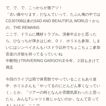
で、で、で、こっからが激アツ！
「古い曲やります」だなんていって、たぶん俺の中では
CDJ07/08以来のSAD AND BEAUTIFUL WORLD！から
の、THE REMAINS
ここで、ドラムに機材トラブル。演奏中止かと思った
ら、ひなっちが弾きはじめ、ＯＪ、ホリエも参加、しま
いにはシンペイさんもバスドラ以外でちょこちょこ参加
音楽の才能を持ってるっていいね
中断明けTRAVERING GARGOYLE今年、２回もきけて
満足
今回のライブは雨で体育館でやっていることもあり途
中、ホリエさんも「やってるのにどんどん寒くなってい
く」とか、「ツアーの時となんか雰囲気変わったと思っ
たら、みんなTシャツ１枚じゃないのか」なんて言って
ましたけど、ここで