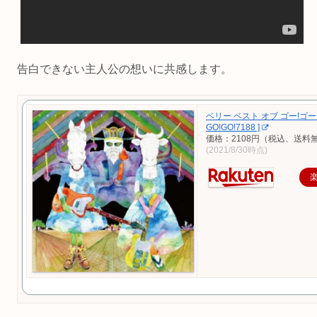
告白できない主人公の想いに共感します。
ベリー ベスト オブ ゴー!ゴー! 
GO!GO!7188 ]
価格：2108円（税込、送料無
(2021/8/30時点)