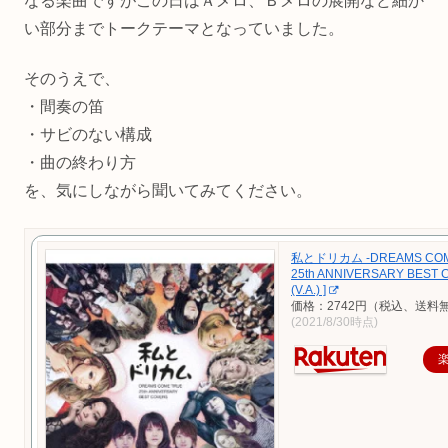
なる楽曲ですがこの日はＡメロ、Ｂメロの展開など細か
い部分までトークテーマとなっていました。
そのうえで、
・間奏の笛
・サビのない構成
・曲の終わり方
を、気にしながら聞いてみてください。
私とドリカム -DREAMS COM
25th ANNIVERSARY BEST C
(V.A.) ]
価格：2742円（税込、送料無
(2021/8/30時点)