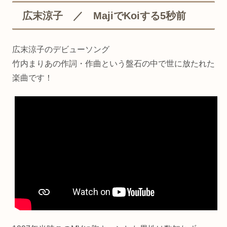
広末涼子 ／ MajiでKoiする5秒前
広末涼子のデビューソング
竹内まりあの作詞・作曲という盤石の中で世に放たれた
楽曲です！