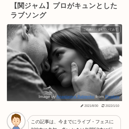
【関ジャム】プロがキュンとした
ラブソング
この曲だけでも聞いてみて
Image by
Anastasiya Babienko
from
Pixabay
2021/8/30
2022/1/10
この記事は、今までにライブ・フェスに