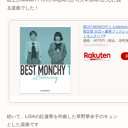
る楽曲でした！
BEST MONCHY 1 -Listeni
限定盤 3CD＋豪華ブックレット
トモンチー ]
価格：4070円（税込、送料無
(2021/8/30時点)
続いて、LiSAの紅蓮華を作曲した草野華余子のキュン
とした楽曲です