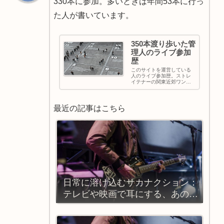
330本に参加。多いときは年間53本に行っ
た人が書いています。
350本渡り歩いた管
理人のライブ参加
歴
このサイトを運営している
人のライブ参加歴。ストレ
イテナーの関東近郊ワンマ
ンでの出現率高め
最近の記事はこちら
日常に溶け込むサカナクション：
テレビや映画で耳にする、あの中
毒性サウンドの正体とは？