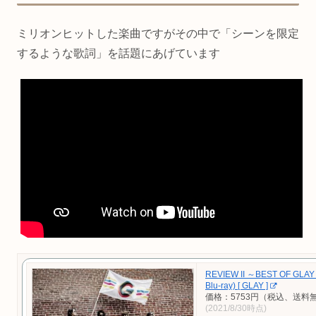
ミリオンヒットした楽曲ですがその中で「シーンを限定
するような歌詞」を話題にあげています
REVIEW II ～BEST OF GL
Blu-ray) [ GLAY ]
価格：5753円（税込、送料無
(2021/8/30時点)