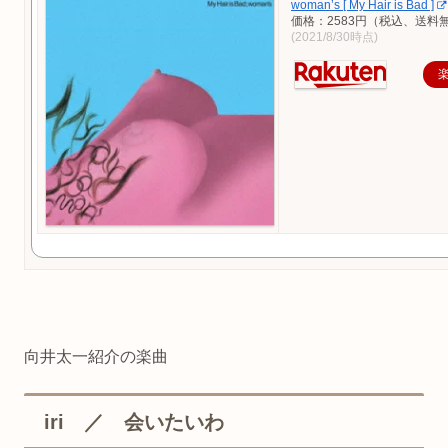
woman’s [ My Hair is Bad ]
価格：2583円（税込、送料無
(2021/8/30時点)
向井太一紹介の楽曲
iri ／ 会いたいわ