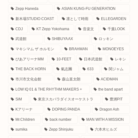
Zepp Haneda
ASIAN KUNG-FU GENERATION
新木場STUDIO COAST
凛として時雨
ELLEGARDEN
CDJ
KT Zepp Yokohama
音楽文
千葉LOOK
武道館
SHIBUYA AX
ロッキン
マキシマム ザ ホルモン
BRAHMAN
MONOEYES
ぴあアリーナMM
10-FEET
日本武道館
レキシ
THE BACK HORN
氣志團
633
関ジャム
市川市文化会館
森山直太朗
ACIDMAN
LOW IQ 01 & THE RHYTHM MAKERS +
the band apart
SiM
東京スカパラダイスオーケストラ
豊洲PIT
Kアリーナ
DOPING PANDA
Dragon Ash
Mr.Children
back number
MAN WITH A MISSION
sumika
Zepp Shinjuku
六本木ヒルズ