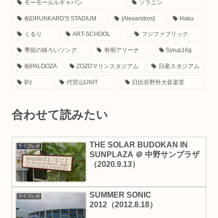
モーモールルギャバン
ソラニン
柏DRUNKARD'S STADIUM
[Alexandros]
Haku
くるり
ART-SCHOOL
フジファブリック
季節の移ろいソング
有明アリーナ
Syrup16g
柏PALOOZA
ZOZOマリンスタジアム
日産スタジアム
B'z
代官山UNIT
日比谷野外大音楽堂
合わせて読みたい
THE SOLAR BUDOKAN IN
ライブレポ
SUNPLAZA ＠ 中野サンプラザ
（2020.9.13）
SUMMER SONIC
ライブレポ
2012（2012.8.18）