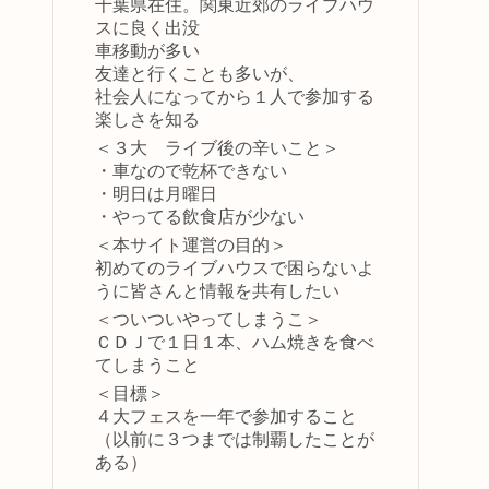
千葉県在住。関東近郊のライブハウ
スに良く出没
車移動が多い
友達と行くことも多いが、
社会人になってから１人で参加する
楽しさを知る
＜３大 ライブ後の辛いこと＞
・車なので乾杯できない
・明日は月曜日
・やってる飲食店が少ない
＜本サイト運営の目的＞
初めてのライブハウスで困らないよ
うに皆さんと情報を共有したい
＜ついついやってしまうこ＞
ＣＤＪで１日１本、ハム焼きを食べ
てしまうこと
＜目標＞
４大フェスを一年で参加すること
（以前に３つまでは制覇したことが
ある）