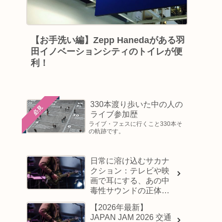
【お手洗い編】Zepp Hanedaがある羽
田イノベーションシティのトイレが便
利！
330本渡り歩いた中の人の
必見
ライブ参加歴
ライブ・フェスに行くこと330本そ
の軌跡です。
日常に溶け込むサカナ
クション：テレビや映
画で耳にする、あの中
毒性サウンドの正体と
は？
【2026年最新】
JAPAN JAM 2026 交通