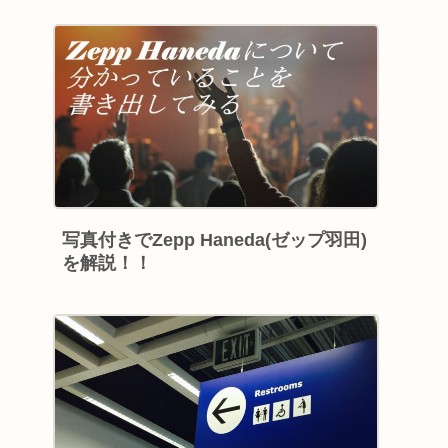
写真付きでZepp Haneda(ゼップ羽田)
を解説！！