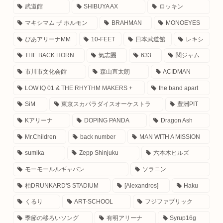
武道館
SHIBUYA AX
ロッキン
マキシマム ザ ホルモン
BRAHMAN
MONOEYES
ぴあアリーナMM
10-FEET
日本武道館
レキシ
THE BACK HORN
氣志團
633
関ジャム
市川市文化会館
森山直太朗
ACIDMAN
LOW IQ 01 & THE RHYTHM MAKERS +
the band apart
SiM
東京スカパラダイスオーケストラ
豊洲PIT
Kアリーナ
DOPING PANDA
Dragon Ash
Mr.Children
back number
MAN WITH A MISSION
sumika
Zepp Shinjuku
六本木ヒルズ
モーモールルギャバン
ソラニン
柏DRUNKARD'S STADIUM
[Alexandros]
Haku
くるり
ART-SCHOOL
フジファブリック
季節の移ろいソング
有明アリーナ
Syrup16g