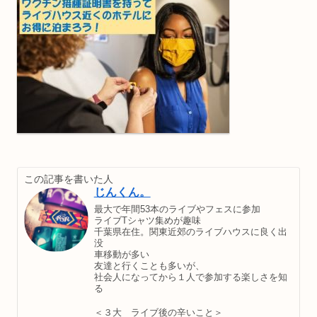
この記事を書いた人
じんくん。
最大で年間53本のライブやフェスに参加
ライブTシャツ集めが趣味
千葉県在住。関東近郊のライブハウスに良く出
没
車移動が多い
友達と行くことも多いが、
社会人になってから１人で参加する楽しさを知
る
＜３大 ライブ後の辛いこと＞