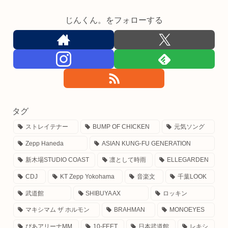
じんくん。をフォローする
タグ
ストレイテナー
BUMP OF CHICKEN
元気ソング
Zepp Haneda
ASIAN KUNG-FU GENERATION
新木場STUDIO COAST
凛として時雨
ELLEGARDEN
CDJ
KT Zepp Yokohama
音楽文
千葉LOOK
武道館
SHIBUYA AX
ロッキン
マキシマム ザ ホルモン
BRAHMAN
MONOEYES
ぴあアリーナMM
10-FEET
日本武道館
レキシ