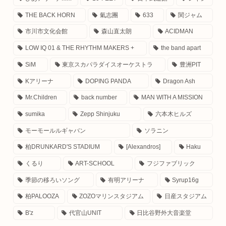
THE BACK HORN
氣志團
633
関ジャム
市川市文化会館
森山直太朗
ACIDMAN
LOW IQ 01 & THE RHYTHM MAKERS +
the band apart
SiM
東京スカパラダイスオーケストラ
豊洲PIT
Kアリーナ
DOPING PANDA
Dragon Ash
Mr.Children
back number
MAN WITH A MISSION
sumika
Zepp Shinjuku
六本木ヒルズ
モーモールルギャバン
ソラニン
柏DRUNKARD'S STADIUM
[Alexandros]
Haku
くるり
ART-SCHOOL
フジファブリック
季節の移ろいソング
有明アリーナ
Syrup16g
柏PALOOZA
ZOZOマリンスタジアム
日産スタジアム
B'z
代官山UNIT
日比谷野外大音楽堂