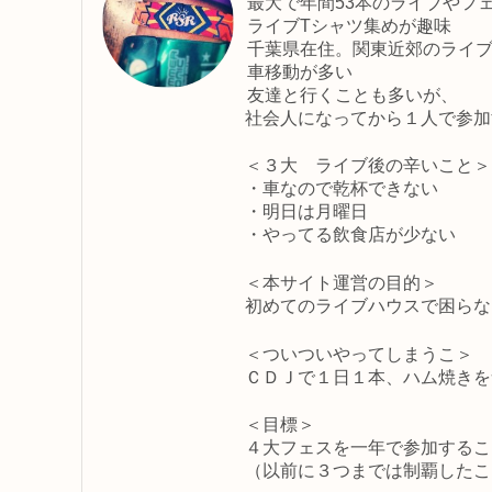
最大で年間53本のライブやフ
ライブTシャツ集めが趣味
千葉県在住。関東近郊のライ
車移動が多い
友達と行くことも多いが、
社会人になってから１人で参加
＜３大 ライブ後の辛いこと＞
・車なので乾杯できない
・明日は月曜日
・やってる飲食店が少ない
＜本サイト運営の目的＞
初めてのライブハウスで困らな
＜ついついやってしまうこ＞
ＣＤＪで１日１本、ハム焼きを
＜目標＞
４大フェスを一年で参加するこ
（以前に３つまでは制覇したこ