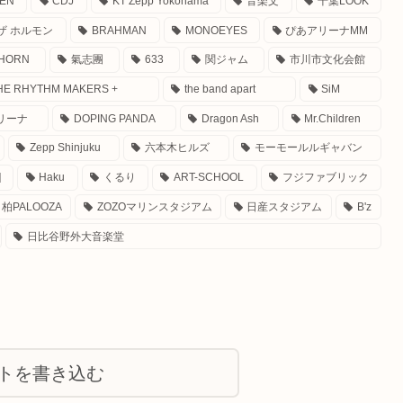
EN
CDJ
KT Zepp Yokohama
音楽文
千葉LOOK
ザ ホルモン
BRAHMAN
MONOEYES
ぴあアリーナMM
 HORN
氣志團
633
関ジャム
市川市文化会館
THE RHYTHM MAKERS +
the band apart
SiM
リーナ
DOPING PANDA
Dragon Ash
Mr.Children
Zepp Shinjuku
六本木ヒルズ
モーモールルギャバン
]
Haku
くるり
ART-SCHOOL
フジファブリック
柏PALOOZA
ZOZOマリンスタジアム
日産スタジアム
B'z
日比谷野外大音楽堂
トを書き込む