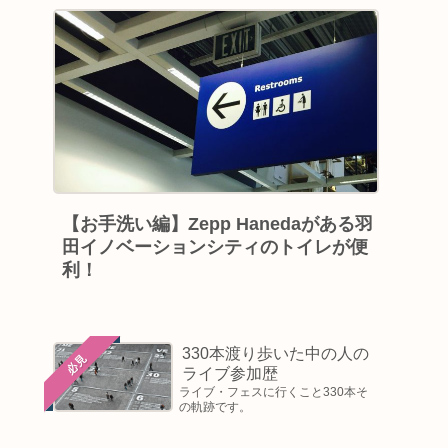
【お手洗い編】Zepp Hanedaがある羽
田イノベーションシティのトイレが便
利！
330本渡り歩いた中の人の
必見
ライブ参加歴
ライブ・フェスに行くこと330本そ
の軌跡です。