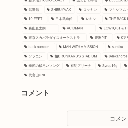
新木場STUDIO COAST
凛として時雨
ELLEGARD
武道館
SHIBUYA AX
ロッキン
マキシマム 
10-FEET
日本武道館
レキシ
THE BACK
森山直太朗
ACIDMAN
LOW IQ 01 & 
東京スカパラダイスオーケストラ
豊洲PIT
Kア
back number
MAN WITH A MISSION
sumika
ソラニン
柏DRUNKARD'S STADIUM
[Alexandros
季節の移ろいソング
有明アリーナ
Syrup16g
代官山UNIT
コメント
コメン