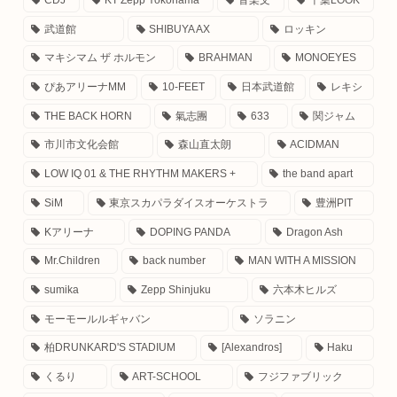
CDJ
KT Zepp Yokohama
音楽文
千葉LOOK
武道館
SHIBUYA AX
ロッキン
マキシマム ザ ホルモン
BRAHMAN
MONOEYES
ぴあアリーナMM
10-FEET
日本武道館
レキシ
THE BACK HORN
氣志團
633
関ジャム
市川市文化会館
森山直太朗
ACIDMAN
LOW IQ 01 & THE RHYTHM MAKERS +
the band apart
SiM
東京スカパラダイスオーケストラ
豊洲PIT
Kアリーナ
DOPING PANDA
Dragon Ash
Mr.Children
back number
MAN WITH A MISSION
sumika
Zepp Shinjuku
六本木ヒルズ
モーモールルギャバン
ソラニン
柏DRUNKARD'S STADIUM
[Alexandros]
Haku
くるり
ART-SCHOOL
フジファブリック