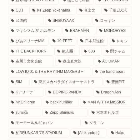
新木場STUDIO COAST
凛として時雨
ELLEGARDEN
CDJ
KT Zepp Yokohama
音楽文
千葉LOOK
武道館
SHIBUYA AX
ロッキン
マキシマム ザ ホルモン
BRAHMAN
MONOEYES
ぴあアリーナMM
10-FEET
日本武道館
レキシ
THE BACK HORN
氣志團
633
関ジャム
市川市文化会館
森山直太朗
ACIDMAN
LOW IQ 01 & THE RHYTHM MAKERS +
the band apart
SiM
東京スカパラダイスオーケストラ
豊洲PIT
Kアリーナ
DOPING PANDA
Dragon Ash
Mr.Children
back number
MAN WITH A MISSION
sumika
Zepp Shinjuku
六本木ヒルズ
モーモールルギャバン
ソラニン
柏DRUNKARD'S STADIUM
[Alexandros]
Haku