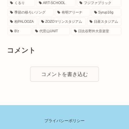
くるり
ART-SCHOOL
フジファブリック
季節の移ろいソング
有明アリーナ
Syrup16g
柏PALOOZA
ZOZOマリンスタジアム
日産スタジアム
B'z
代官山UNIT
日比谷野外大音楽堂
コメント
コメントを書き込む
プライバシーポリシー