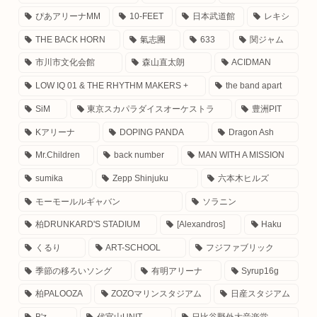
ぴあアリーナMM
10-FEET
日本武道館
レキシ
THE BACK HORN
氣志團
633
関ジャム
市川市文化会館
森山直太朗
ACIDMAN
LOW IQ 01 & THE RHYTHM MAKERS +
the band apart
SiM
東京スカパラダイスオーケストラ
豊洲PIT
Kアリーナ
DOPING PANDA
Dragon Ash
Mr.Children
back number
MAN WITH A MISSION
sumika
Zepp Shinjuku
六本木ヒルズ
モーモールルギャバン
ソラニン
柏DRUNKARD'S STADIUM
[Alexandros]
Haku
くるり
ART-SCHOOL
フジファブリック
季節の移ろいソング
有明アリーナ
Syrup16g
柏PALOOZA
ZOZOマリンスタジアム
日産スタジアム