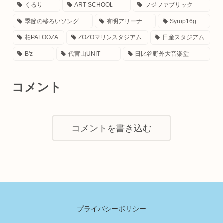
くるり
ART-SCHOOL
フジファブリック
季節の移ろいソング
有明アリーナ
Syrup16g
柏PALOOZA
ZOZOマリンスタジアム
日産スタジアム
B'z
代官山UNIT
日比谷野外大音楽堂
コメント
コメントを書き込む
プライバシーポリシー