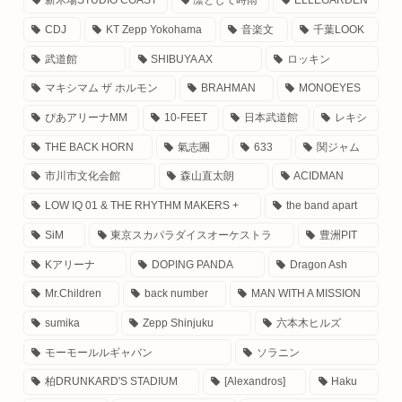
新木場STUDIO COAST
凛として時雨
ELLEGARDEN
CDJ
KT Zepp Yokohama
音楽文
千葉LOOK
武道館
SHIBUYA AX
ロッキン
マキシマム ザ ホルモン
BRAHMAN
MONOEYES
ぴあアリーナMM
10-FEET
日本武道館
レキシ
THE BACK HORN
氣志團
633
関ジャム
市川市文化会館
森山直太朗
ACIDMAN
LOW IQ 01 & THE RHYTHM MAKERS +
the band apart
SiM
東京スカパラダイスオーケストラ
豊洲PIT
Kアリーナ
DOPING PANDA
Dragon Ash
Mr.Children
back number
MAN WITH A MISSION
sumika
Zepp Shinjuku
六本木ヒルズ
モーモールルギャバン
ソラニン
柏DRUNKARD'S STADIUM
[Alexandros]
Haku