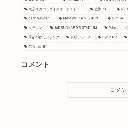
東京スカパラダイスオーケストラ
豊洲PIT
Kア
back number
MAN WITH A MISSION
sumika
ソラニン
柏DRUNKARD'S STADIUM
[Alexandros
季節の移ろいソング
有明アリーナ
Syrup16g
代官山UNIT
コメント
コメン