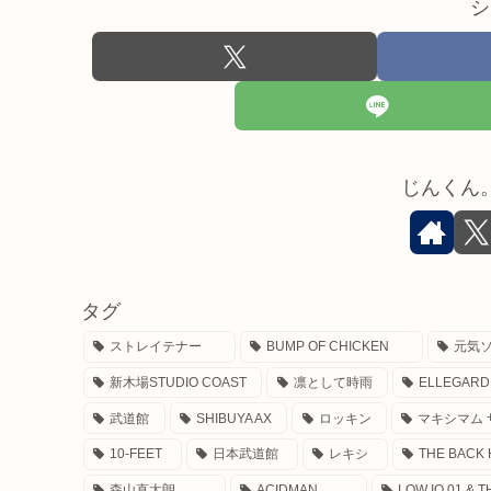
シ
じんくん
タグ
ストレイテナー
BUMP OF CHICKEN
元気
新木場STUDIO COAST
凛として時雨
ELLEGARD
武道館
SHIBUYA AX
ロッキン
マキシマム 
10-FEET
日本武道館
レキシ
THE BACK
森山直太朗
ACIDMAN
LOW IQ 01 & 