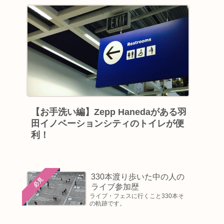
【お手洗い編】Zepp Hanedaがある羽
田イノベーションシティのトイレが便
利！
330本渡り歩いた中の人の
必見
ライブ参加歴
ライブ・フェスに行くこと330本そ
の軌跡です。