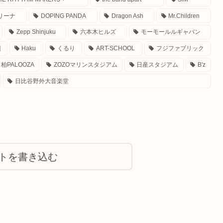
リーナ
DOPING PANDA
Dragon Ash
Mr.Children
Zepp Shinjuku
六本木ヒルズ
モーモールルギャバン
]
Haku
くるり
ART-SCHOOL
フジファブリック
柏PALOOZA
ZOZOマリンスタジアム
日産スタジアム
B'z
日比谷野外大音楽堂
トを書き込む