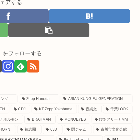
ェアする
。をフォローする
ソング
Zepp Haneda
ASIAN KUNG-FU GENERATION
EN
CDJ
KT Zepp Yokohama
音楽文
千葉LOOK
ザ ホルモン
BRAHMAN
MONOEYES
ぴあアリーナMM
 HORN
氣志團
633
関ジャム
市川市文化会館
THE RHYTHM MAKERS +
the band apart
SiM