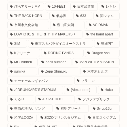
ぴあアリーナMM
10-FEET
日本武道館
レキシ
THE BACK HORN
氣志團
633
関ジャム
市川市文化会館
森山直太朗
ACIDMAN
LOW IQ 01 & THE RHYTHM MAKERS +
the band apart
SiM
東京スカパラダイスオーケストラ
豊洲PIT
Kアリーナ
DOPING PANDA
Dragon Ash
Mr.Children
back number
MAN WITH A MISSION
sumika
Zepp Shinjuku
六本木ヒルズ
モーモールルギャバン
ソラニン
柏DRUNKARD'S STADIUM
[Alexandros]
Haku
くるり
ART-SCHOOL
フジファブリック
季節の移ろいソング
有明アリーナ
Syrup16g
柏PALOOZA
ZOZOマリンスタジアム
日産スタジアム